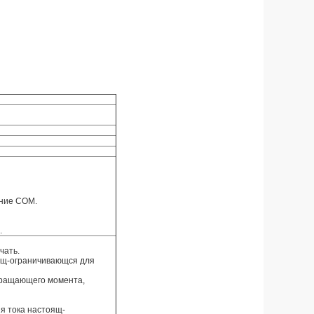
ение COM.
.
чать.
ящ-ограничивающся для
вращающего момента,
ия тока настоящ-