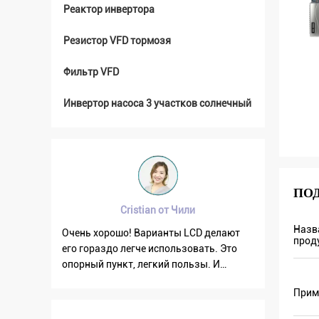
Реактор инвертора
Резистор VFD тормозя
Фильтр VFD
Инвертор насоса 3 участков солнечный
ПО
и
Brahim assad от Сирии
Назв
CD делают
Частота выхода VFD500
солн
прод
вать. Это
стабилизирована когда другие
дейс
зы. И
изменяют. Также течение выхода чем
каче
мное
другие, именно поэтому частота выхода
неко
Прим
выше тоже которая может сохранить
для 
больше энергии.
поря