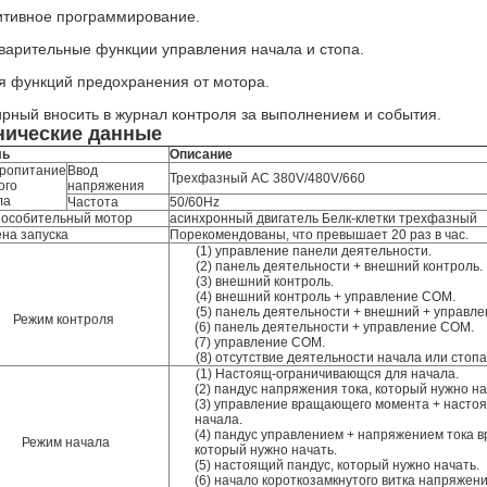
итивное программирование.
варительные функции управления начала и стопа.
я функций предохранения от мотора.
рный вносить в журнал контроля за выполнением и события.
нические данные
ль
Описание
ропитание
Ввод
Трехфазный AC 380V/480V/660
ого
напряжения
ла
Частота
50/60Hz
особительный мотор
асинхронный двигатель Белк-клетки трехфазный
на запуска
Порекомендованы, что превышает 20 раз в час.
(1) управление панели деятельности.
(2) панель деятельности + внешний контроль.
(3) внешний контроль.
(4) внешний контроль + управление COM.
(5) панель деятельности + внешний + управл
Режим контроля
(6) панель деятельности + управление COM.
(7) управление COM.
(8) отсутствие деятельности начала или стопа
(1) Настоящ-ограничивающся для начала.
(2) пандус напряжения тока, который нужно на
(3) управление вращающего момента + насто
начала.
(4) пандус управлением + напряжением тока 
Режим начала
который нужно начать.
(5) настоящий пандус, который нужно начать.
(6) начало короткозамкнутого витка напряжен