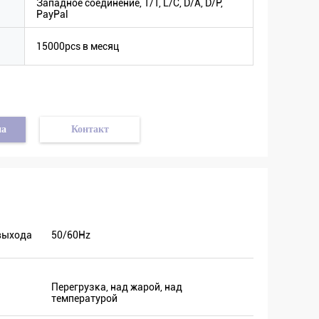
Западное соединение, T/T, L/C, D/A, D/P,
PayPal
15000pcs в месяц
на
Контакт
выхода
50/60Hz
Перегрузка, над жарой, над
температурой