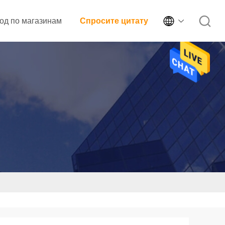

од по магазинам
Спросите цитату