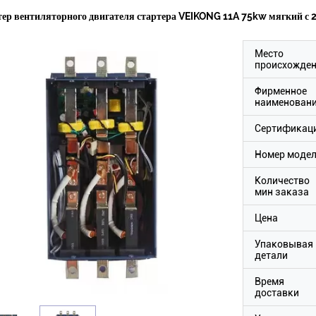
ер вентиляторного двигателя стартера VEIKONG 11A 75kw мягкий с 
Место
происхожде
Фирменное
наименован
Сертификац
Номер моде
Количество
мин заказа
Цена
Упаковывая
детали
Время
доставки