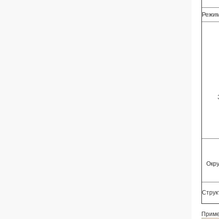
Режим
Окр
Струк
Приме