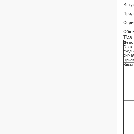
Инту
Пред
Сери
Обши
Тех
Дета
Элект
входн
сигна
Присп
Време