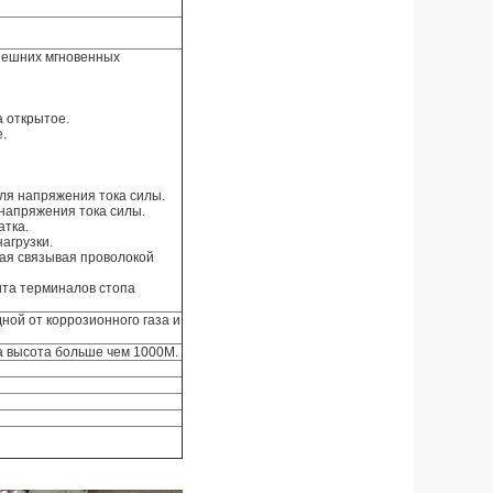
внешних мгновенных
а открытое.
е.
для напряжения тока силы.
напряжения тока силы.
атка.
агрузки.
ная связывая проволокой
ита терминалов стопа
ой от коррозионного газа и
а высота больше чем 1000M.