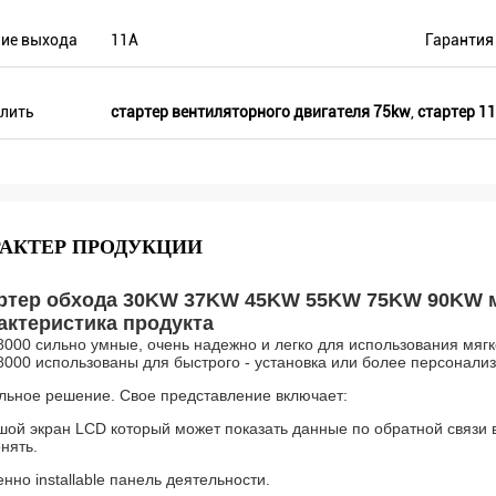
ко один местный агент и в этом
, там больше чем 8. Некоторые из их
ние выхода
11А
Гарантия
ко продать Veikong!
лить
стартер вентиляторного двигателя 75kw
,
стартер 1
РАКТЕР ПРОДУКЦИИ
ртер обхода 30KW 37KW 45KW 55KW 75KW 90KW мя
актеристика продукта
8000 сильно умные, очень надежно и легко для использования мяг
000 использованы для быстрого - установка или более персонализ
льное решение. Свое представление включает:
ой экран LCD который может показать данные по обратной связи в
нять.
нно installable панель деятельности.