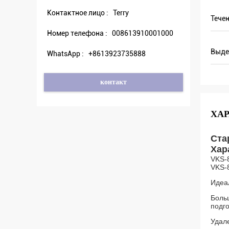
толь
Контактное лицо :
Terry
году
Тече
толь
Номер телефона :
008613910001000
Выде
WhatsApp :
+8613923735888
контакт
ХА
Ста
Хар
VKS-
VKS-8
Идеа
Больш
подго
Удале