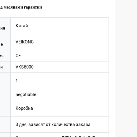
24 месяцами гарантии
Китай
ния
VEIKONG
ие
ия
CE
ли
VKS6000
1
negotiable
Коробка
3 дня, зависят от количества заказа