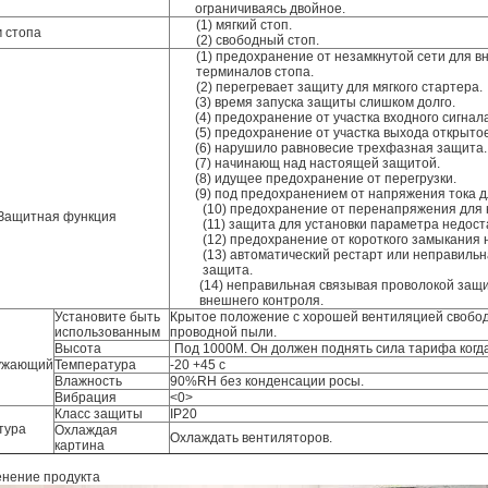
ограничиваясь двойное.
(1) мягкий стоп.
 стопа
(2) свободный стоп.
(1) предохранение от незамкнутой сети для 
терминалов стопа.
(2) перегревает защиту для мягкого стартера.
(3) время запуска защиты слишком долго.
(4) предохранение от участка входного сигнал
(5) предохранение от участка выхода открыто
(6) нарушило равновесие трехфазная защита.
(7) начинающ над настоящей защитой.
(8) идущее предохранение от перегрузки.
(9) под предохранением от напряжения тока 
(10) предохранение от перенапряжения для 
Защитная функция
(11) защита для установки параметра недост
(12) предохранение от короткого замыкания н
(13) автоматический рестарт или неправиль
защита.
(14) неправильная связывая проволокой защ
внешнего контроля.
Установите быть
Крытое положение с хорошей вентиляцией свободн
использованным
проводной пыли.
Высота
Под 1000M. Он должен поднять сила тарифа когд
ужающий
Температура
-20 +45 c
Влажность
90%RH без конденсации росы.
Вибрация
<0>
Класс защиты
IP20
тура
Охлаждая
Охлаждать вентиляторов.
картина
нение продукта