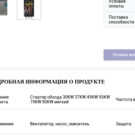
Условия
оплаты
Поставка
способности
Лучшая це
ДРОБНАЯ ИНФОРМАЦИЯ О ПРОДУКТЕ
Tayfun от Турции
ание
Стартер обхода 30KW 37KW 45KW 55KW
ечный инвертор насоса
Частота 
укта
75KW 90KW мягкий
твительно в очень хорошем
стве и мы также подготовили
торые выдвиженческие продукты
енение
Вентилятор, насос, смеситель
Защита
выставки. Мы идем сделать новые
дки скоро. В прошлом году был